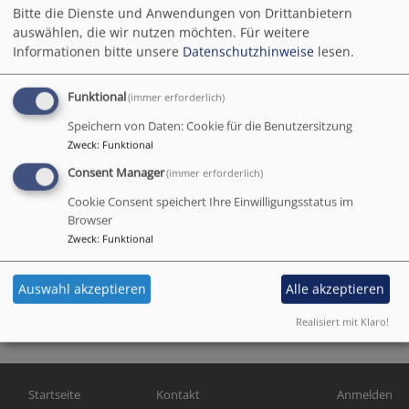
Bitte die Dienste und Anwendungen von Drittanbietern
Hauptnavigation
auswählen, die wir nutzen möchten.
Für weitere
Informationen bitte unsere
Datenschutzhinweise
lesen.
Funktional
(immer erforderlich)
Speichern von Daten: Cookie für die Benutzersitzung
Zweck
:
Funktional
Consent Manager
(immer erforderlich)
Cookie Consent speichert Ihre Einwilligungsstatus im
Browser
Startseite
Glauben verbindet
Zweck
:
Funktional
Auswahl akzeptieren
Alle akzeptieren
Glauben verbindet
Realisiert mit Klaro!
Hauptnavigation
Fußbereichsmenü
Benutzerme
Startseite
Kontakt
Anmelden