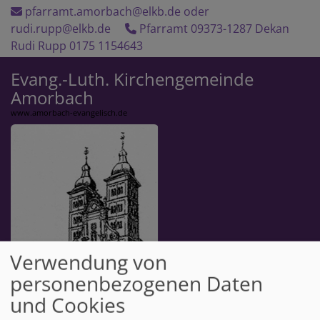
Direkt
pfarramt.amorbach@elkb.de oder
zum
rudi.rupp@elkb.de
Pfarramt 09373-1287 Dekan
Inhalt
Rudi Rupp 0175 1154643
Evang.-Luth. Kirchengemeinde
Amorbach
www.amorbach-evangelisch.de
Verwendung von
personenbezogenen Daten
und Cookies